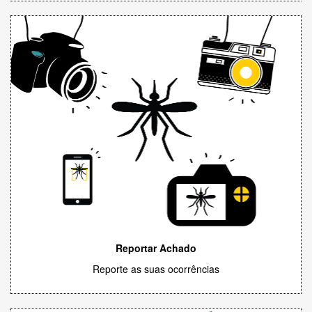
Reportar Achado
Reporte as suas ocorrências